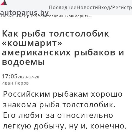
Последнее
Новости
Вход
/
Регист
autoparus.by
Новые
Как рыба толстолобик «кошмарит»
американских рыбаков и водоемы
Как рыба толстолобик
«кошмарит»
американских рыбаков и
водоемы
17:05
2023-07-28
Иван Перов
Российским рыбакам хорошо
знакома рыба толстолобик.
Его любят за относительно
легкую добычу, ну и, конечно,