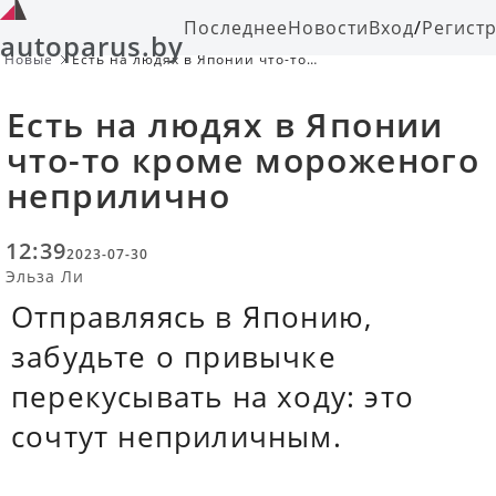
Последнее
Новости
Вход
/
Регист
autoparus.by
Новые
Есть на людях в Японии что-то
кроме мороженого неприлично
Есть на людях в Японии
что-то кроме мороженого
неприлично
12:39
2023-07-30
Эльза Ли
Отправляясь в Японию,
забудьте о привычке
перекусывать на ходу: это
сочтут неприличным.