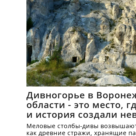
Дивногорье в Вороне
области - это место, 
и история создали не
синтез
Меловые столбы-дивы возвышают
как древние стражи, хранящие п