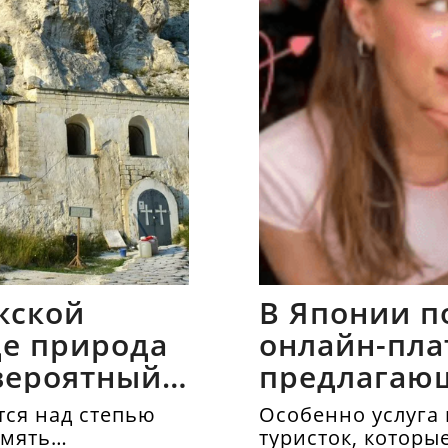
жской
В Японии п
где природа
онлайн-пла
вероятный
предлагаю
напрокат
ся над степью
Особенно услуга 
амять
туристок, которы