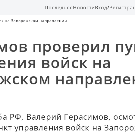
Последнее
Новости
Вход
/
Регистра
ск на Запорожском направлении
мов проверил пу
ения войск на
жском направле
ба РФ, Валерий Герасимов, осмо
нкт управления войск на Запор