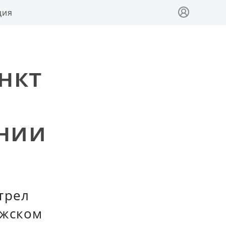
ция
нкт
нии
трел
ожском