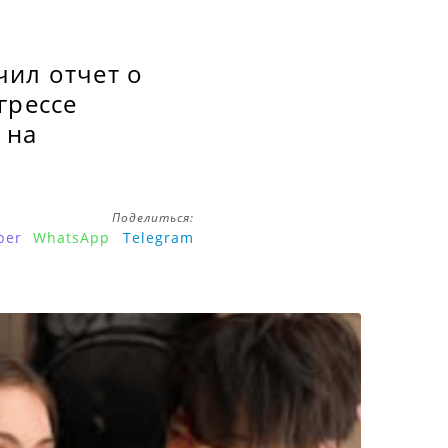
чил отчет о
грессе
 на
Поделиться:
ber
WhatsApp
Telegram