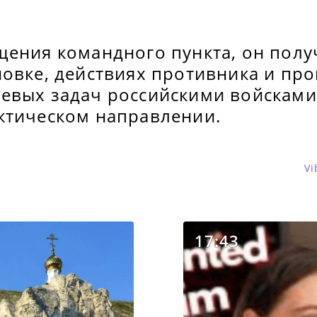
щения командного пункта, он полу
овке, действиях противника и про
евых задач российскими войсками
ктическом направлении.
Vi
17:43