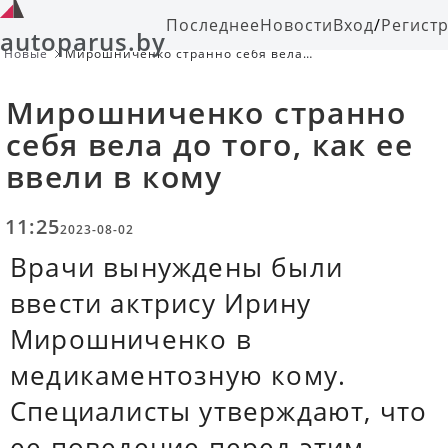
Последнее
Новости
Вход
/
Регист
autoparus.by
Новые
Мирошниченко странно себя вела
до того, как ее ввели в кому
Мирошниченко странно
себя вела до того, как ее
ввели в кому
11:25
2023-08-02
Врачи вынуждены были
ввести актрису Ирину
Мирошниченко в
медикаментозную кому.
Специалисты утверждают, что
ее поведение перед этим