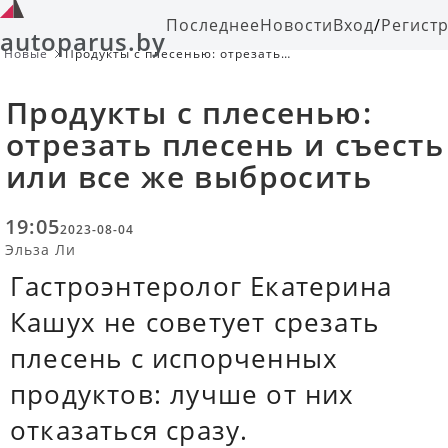
Последнее
Новости
Вход
/
Регист
autoparus.by
Новые
Продукты с плесенью: отрезать
плесень и съесть или все же
выбросить
Продукты с плесенью:
отрезать плесень и съесть
или все же выбросить
19:05
2023-08-04
Эльза Ли
Гастроэнтеролог Екатерина
Кашух не советует срезать
плесень с испорченных
продуктов: лучше от них
отказаться сразу.