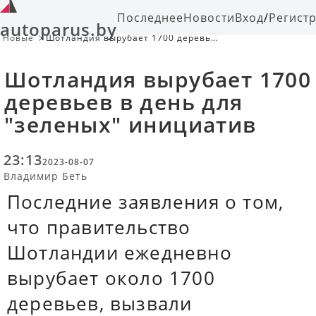
Последнее
Новости
Вход
/
Регист
autoparus.by
Новые
Шотландия вырубает 1700 деревьев
в день для "зеленых" инициатив
Шотландия вырубает 1700
деревьев в день для
"зеленых" инициатив
23:13
2023-08-07
Владимир Беть
Последние заявления о том,
что правительство
Шотландии ежедневно
вырубает около 1700
деревьев, вызвали