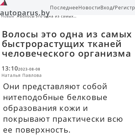
Последнее
Новости
Вход
/
Регист
autoparus.by
Новые
Волосы это одна из самых
быстрорастущих тканей
человеческого организма
Волосы это одна из самых
быстрорастущих тканей
человеческого организма
13:10
2023-08-08
Наталья Павлова
Они представляют собой
нитеподобные белковые
образования кожи и
покрывают практически всю
ее поверхность.