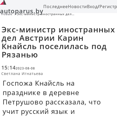
Последнее
Новости
Вход
/
Регист
autoparus.by
Новые
Экс-министр иностранных дел
Австрии Карин Кнайсль поселилась
под Рязанью
Экс-министр иностранных
дел Австрии Карин
Кнайсль поселилась под
Рязанью
15:14
2023-08-08
Светлана Игнатьева
Госпожа Кнайсль на
празднике в деревне
Петрушово рассказала, что
учит русский язык и