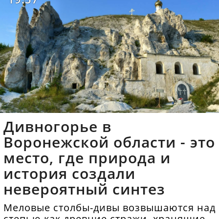
Дивногорье в
Воронежской области - это
место, где природа и
история создали
невероятный синтез
Меловые столбы-дивы возвышаются над
степью как древние стражи, хранящие