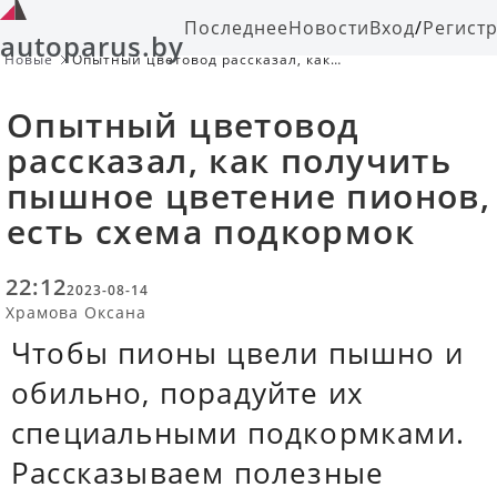
Последнее
Новости
Вход
/
Регист
autoparus.by
Новые
Опытный цветовод рассказал, как
получить пышное цветение пионов,
есть схема подкормок
Опытный цветовод
рассказал, как получить
пышное цветение пионов,
есть схема подкормок
22:12
2023-08-14
Храмова Оксана
Чтобы пионы цвели пышно и
обильно, порадуйте их
специальными подкормками.
Рассказываем полезные