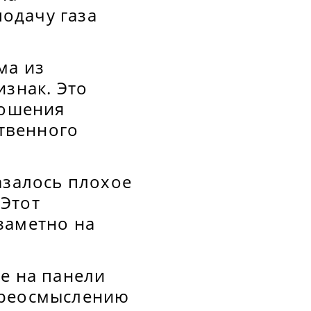
подачу газа
ма из
знак. Это
ношения
твенного
азалось плохое
 Этот
 заметно на
е на панели
переосмыслению