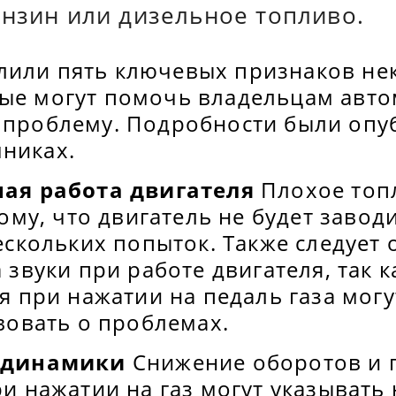
ензин или дизельное топливо.
лили пять ключевых признаков не
рые могут помочь владельцам авт
у проблему. Подробности были опу
чниках.
ая работа двигателя
Плохое топ
ому, что двигатель не будет завод
ескольких попыток. Также следует 
звуки при работе двигателя, так к
я при нажатии на педаль газа могу
вовать о проблемах.
 динамики
Снижение оборотов и 
и нажатии на газ могут указывать 