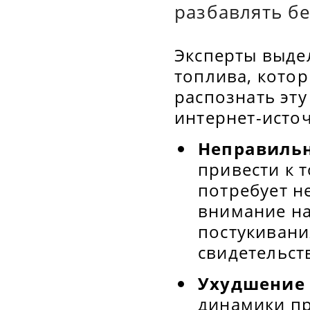
разбавлять б
Эксперты выде
топлива, кото
распознать эт
интернет-исто
Неправильн
привести к т
потребует н
внимание на 
постукивани
свидетельст
Ухудшение
динамики пр