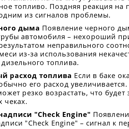
ное топливо. Поздняя реакция на 
одним из сигналов проблемы.
ного дыма
Появление черного ды
рубы автомобиля – нехороший при
результатом неправильного соот
меси из-за использования некачес
 дизельного топлива.
й расход топлива
Если в баке ок
 обычно его расход увеличивается.
может резко возрастать, что будет
 чеках.
надписи "Check Engine"
Появлени
дписи "Check Engine" – сигнал к 