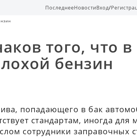
Последнее
Новости
Вход
/
Регистра
бензин
аков того, что в
плохой бензин
лива, попадающего в бак автомо
тствует стандартам, иногда для
слом сотрудники заправочных с