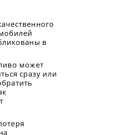
качественного
омобилей
бликованы в
ливо может
иться сразу или
обратить
ак
т
потеря
на