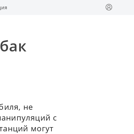
ция
 бак
биля, не
 манипуляций с
танций могут