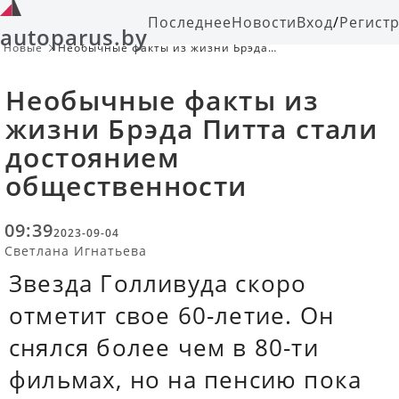
Последнее
Новости
Вход
/
Регист
autoparus.by
Новые
Необычные факты из жизни Брэда
Питта стали достоянием
общественности
Необычные факты из
жизни Брэда Питта стали
достоянием
общественности
09:39
2023-09-04
Светлана Игнатьева
Звезда Голливуда скоро
отметит свое 60-летие. Он
снялся более чем в 80-ти
фильмах, но на пенсию пока