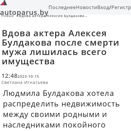
Последнее
Новости
Вход
/
Регист
autoparus.by
Новые
Вдова актера Алексея Булдакова
после смерти мужа лишилась всего
имущества
Вдова актера Алексея
Булдакова после смерти
мужа лишилась всего
имущества
12:48
2023-10-15
Светлана Игнатьева
Людмила Булдакова хотела
распределить недвижимость
между своими родными и
наследниками покойного