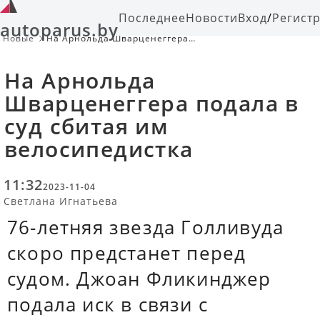
Последнее
Новости
Вход
/
Регист
autoparus.by
Новые
На Арнольда Шварценеггера
подала в суд сбитая им
велосипедистка
На Арнольда
Шварценеггера подала в
суд сбитая им
велосипедистка
11:32
2023-11-04
Светлана Игнатьева
76-летняя звезда Голливуда
скоро предстанет перед
судом. Джоан Фликинджер
подала иск в связи с