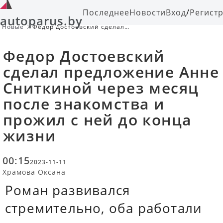
Последнее
Новости
Вход
/
Регист
autoparus.by
Новые
Федор Достоевский сделал
предложение Анне Сниткиной
через месяц после знакомства и
Федор Достоевский
прожил с ней до конца жизни
сделал предложение Анне
Сниткиной через месяц
после знакомства и
прожил с ней до конца
жизни
00:15
2023-11-11
Храмова Оксана
Роман развивался
стремительно, оба работали