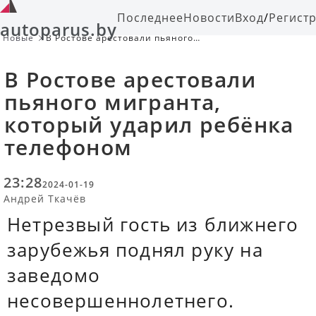
Последнее
Новости
Вход
/
Регист
autoparus.by
Новые
В Ростове арестовали пьяного
мигранта, который ударил ребёнка
телефоном
В Ростове арестовали
пьяного мигранта,
который ударил ребёнка
телефоном
23:28
2024-01-19
Андрей Ткачёв
Нетрезвый гость из ближнего
зарубежья поднял руку на
заведомо
несовершеннолетнего.