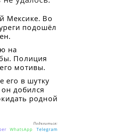
й Мексике. Во
ауреги подошёл
ен.
лю на
ьбы. Полиция
 его мотивы.
е его в шутку
 он добился
окидать родной
Поделиться:
ber
WhatsApp
Telegram