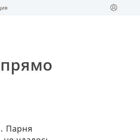
ция
 прямо
. Парня
 не удалось.