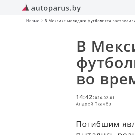
autoparus.by
Новые
В Мексике молодого футболиста застрелил
В Мекс
футбол
во вре
14:42
2024-02-01
Андрей Ткачёв
Погибшим явл
пытались реан