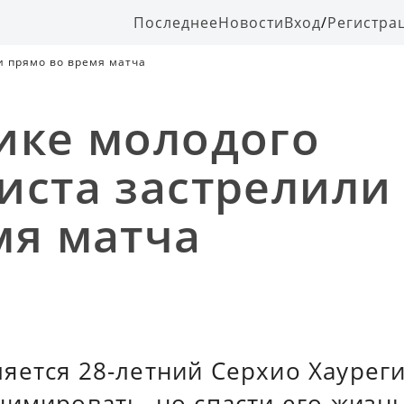
Последнее
Новости
Вход
/
Регистра
и прямо во время матча
ике молодого
иста застрелили
мя матча
яется 28-летний Серхио Хауреги
имировать, но спасти его жизнь