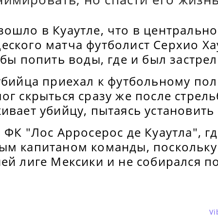
ошло в Куаутле, что в центрально
еского матча футболист Серхио Х
обы попить воды, где и был застрел
 убийца приехал к футбольному по
ог скрыться сразу же после стрел
ивает убийцу, пытаясь установить
 ФК "Лос Арросерос де Куаутла", гд
ым капитаном команды, поскольку
ей лиге Мексики и не собирался п
Vi