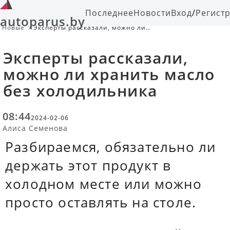
Последнее
Новости
Вход
/
Регист
autoparus.by
Новые
Эксперты рассказали, можно ли
хранить масло без холодильника
Эксперты рассказали,
можно ли хранить масло
без холодильника
08:44
2024-02-06
Алиса Семенова
Разбираемся, обязательно ли
держать этот продукт в
холодном месте или можно
просто оставлять на столе.