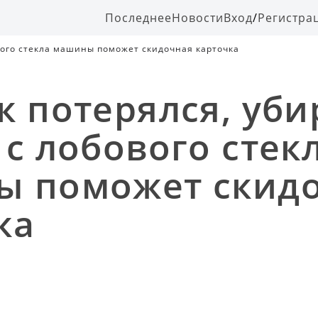
Последнее
Новости
Вход
/
Регистра
вого стекла машины поможет скидочная карточка
к потерялся, уби
 с лобового стек
 поможет скид
ка