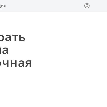
ция
рать
ла
очная