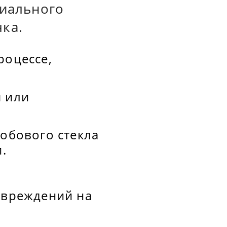
циального
ка.
роцессе,
я или
лобового стекла
.
овреждений на