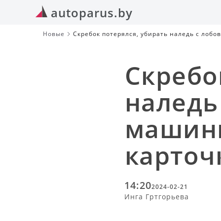
autoparus.by
Новые
Скребок потерялся, убирать наледь с лобо
Скребо
наледь
машины
карточ
14:20
2024-02-21
Инга Гртгорьева