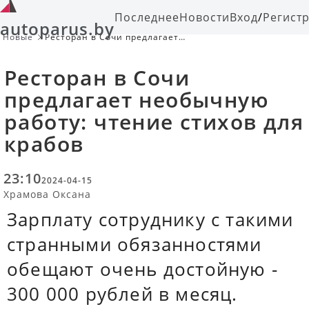
Последнее
Новости
Вход
/
Регист
autoparus.by
Новые
Ресторан в Сочи предлагает
необычную работу: чтение стихов
для крабов
Ресторан в Сочи
предлагает необычную
работу: чтение стихов для
крабов
23:10
2024-04-15
Храмова Оксана
Зарплату сотруднику с такими
странными обязанностями
обещают очень достойную -
300 000 рублей в месяц.