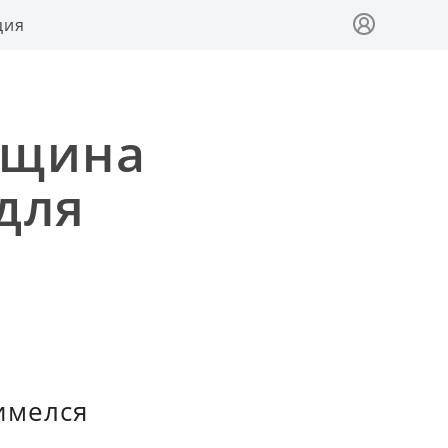
ция
нщина
для
имелся