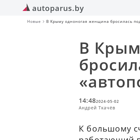
autoparus.by
Новые
В Крыму одноногая женщина бросилась по
В Крым
бросил
«автоп
14:48
2024-05-02
Андрей Ткачёв
К большому с
работающий в