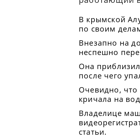
В крымской Ал
по своим делам
Внезапно на д
неспешно пере
Она приблизил
после чего упа
Очевидно, что 
кричала на во
Владелице маш
видеорегистра
статьи.