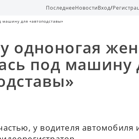
Последнее
Новости
Вход
/
Регистра
д машину для «автоподставы»
у одноногая же
ась под машину 
одставы»
частью, у водителя автомобиля 
идеорегистратор.