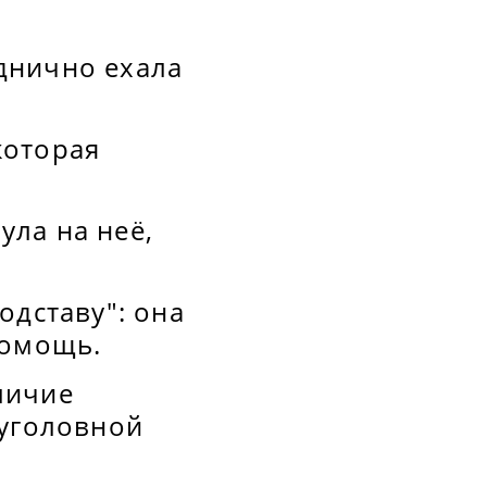
днично ехала
которая
ла на неё,
одставу": она
помощь.
личие
 уголовной