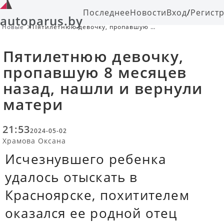
Последнее
Новости
Вход
/
Регист
autoparus.by
Новые
Пятилетнюю девочку, пропавшую 8
месяцев назад, нашли и вернули
матери
Пятилетнюю девочку,
пропавшую 8 месяцев
назад, нашли и вернули
матери
21:53
2024-05-02
Храмова Оксана
Исчезнувшего ребенка
удалось отыскать в
Красноярске, похитителем
оказался ее родной отец