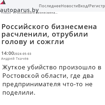
Последнее
Новости
Вход
/
Регист
autoparus.by
Новые
Российского бизнесмена
расчленили, отрубили голову и
сожгли
Российского бизнесмена
расчленили, отрубили
голову и сожгли
14:00
2024-05-03
Андрей Ткачёв
Жуткое убийство произошло в
Ростовской области, где два
предпринимателя что-то не
поделили.