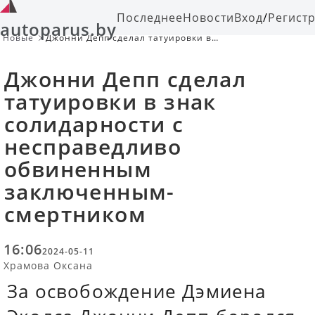
Последнее
Новости
Вход
/
Регист
autoparus.by
Новые
Джонни Депп сделал татуировки в
знак солидарности с
несправедливо обвиненным
Джонни Депп сделал
заключенным-смертником
татуировки в знак
солидарности с
несправедливо
обвиненным
заключенным-
смертником
16:06
2024-05-11
Храмова Оксана
За освобождение Дэмиена