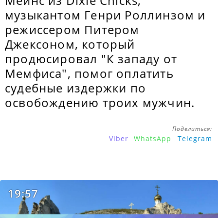
Мейнс из Dixie Chicks,
музыкантом Генри Роллинзом и
режиссером Питером
Джексоном, который
продюсировал "К западу от
Мемфиса", помог оплатить
судебные издержки по
освобождению троих мужчин.
Поделиться:
Viber
WhatsApp
Telegram
19:57