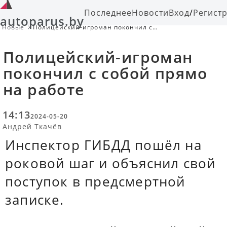
Последнее
Новости
Вход
/
Регист
autoparus.by
Новые
Полицейский-игроман покончил с
собой прямо на работе
Полицейский-игроман
покончил с собой прямо
на работе
14:13
2024-05-20
Андрей Ткачёв
Инспектор ГИБДД пошёл на
роковой шаг и объяснил свой
поступок в предсмертной
записке.