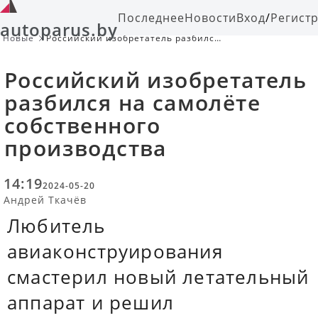
Последнее
Новости
Вход
/
Регист
autoparus.by
Новые
Российский изобретатель разбился
на самолёте собственного
производства
Российский изобретатель
разбился на самолёте
собственного
производства
14:19
2024-05-20
Андрей Ткачёв
Любитель
авиаконструирования
смастерил новый летательный
аппарат и решил