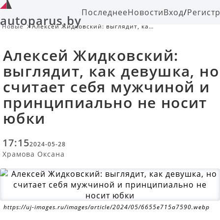
Последнее
Новости
Вход
/
Регист
autoparus.by
Новые
Алексей Жидковский: выглядит, как
девушка, но считает себя мужчиной
и принципиально не носит юбки
Алексей Жидковский:
выглядит, как девушка, но
считает себя мужчиной и
принципиально не носит
юбки
17:15
2024-05-28
Храмова Оксана
https://uj-images.ru/images/article/2024/05/6655e715a7590.webp