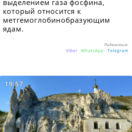
выделением газа фосфина,
который относится к
метгемоглобинобразующим
ядам.
Поделиться:
Viber
WhatsApp
Telegram
19:57