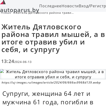
Последнее
Новости
Вход
/
Регист
autoparus.by
Новые
Житель Дятловского района травил
мышей, а в итоге отравив убил и
себя, и супругу
Житель Дятловского
района травил мышей, а в
итоге отравив убил и
себя, и супругу
13:24
2024-06-13
https://uj-images.ru/images/article/2024/06/666ac9968d139.webp
Супруги, женщина 64 лет и
мужчина 61 года, погибли в