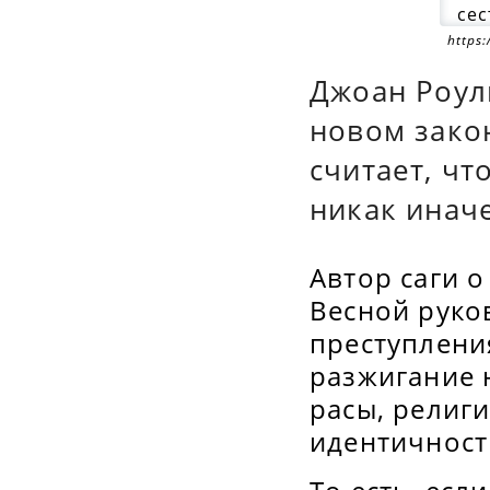
https
Джоан Роул
новом зако
считает, ч
никак иначе
Автор саги 
Весной руко
преступлени
разжигание 
расы, религ
идентичност