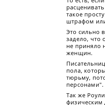
То есть, есл
расценивать
такое прост
штрафом или
Это сильно 
задело, что 
не приняло 
женщин.
Писательниц
пола, котор
тюрьму, пот
персонами".
Так же Роули
физическим 