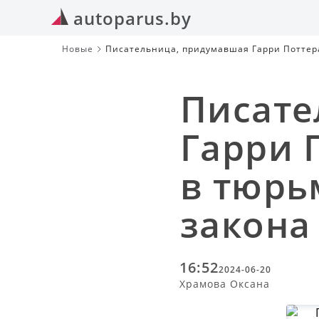
autoparus.by
Новые
Писательница, придумавшая Гарри Поттера,
трансгендерах
Писате
Гарри 
в тюрь
закона
16:52
2024-06-20
Храмова Оксана