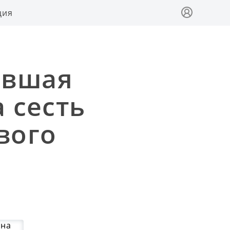
ция
авшая
 сесть
вого