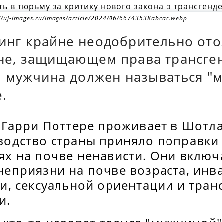
://uj-images.ru/images/article/2024/06/66743538abcac.webp
инг крайне неодобрительно ото
не, защищающем права трансге
то мужчина должен называться "
.
о Гарри Поттере проживает в Шотл
водство страны приняло поправки 
ях на почве ненависти. Они включ
неприязни на почве возраста, инв
ии, сексуальной ориентации и тра
и.