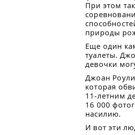
При этом та
соревновани
способносте
природы рож
Еще один ка
туалеты. Дж
девочки мог
Джоан Роули
которая обв
11-летним д
16 000 фото
насилию.
И вот эти л