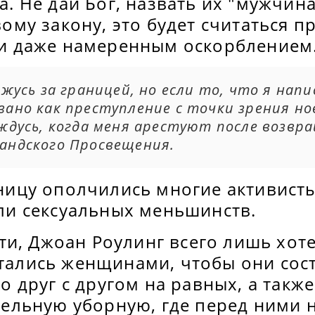
. Не дай Бог, назвать их "мужчин
ому закону, это будет считаться 
и даже намеренным оскорблением
ожусь за границей, но если то, что я напи
ано как преступление с точки зрения нов
ждусь, когда меня арестуют после возвр
андского Просвещения.
ницу ополчились многие активист
ли сексуальных меньшинств.
ути, Джоан Роулинг всего лишь хот
ались женщинами, чтобы они сост
о друг с другом на равных, а такж
дельную уборную, где перед ними н