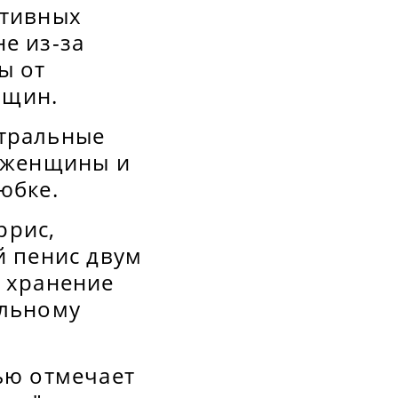
ртивных
е из-за
ы от
нщин.
йтральные
о женщины и
юбке.
ррис,
й пенис двум
а хранение
альному
ью отмечает