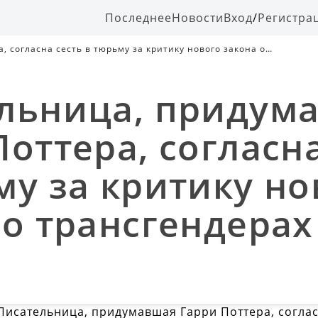
Последнее
Новости
Вход
/
Регистра
 согласна сесть в тюрьму за критику нового закона о
льница, придум
Поттера, согласна
му за критику но
 о трансгендерах