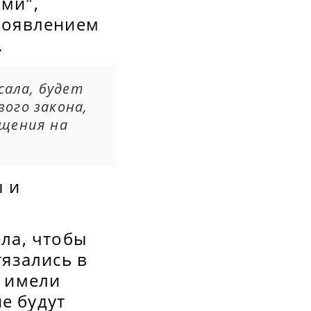
ами",
проявлением
.
сала, будет
ого закона,
ащения на
ы и
ела, чтобы
язались в
е имели
е будут