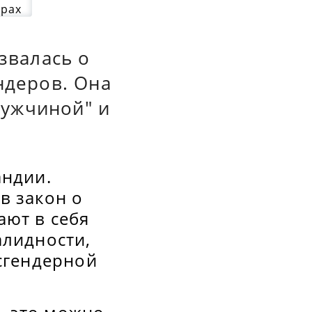
звалась о
ндеров. Она
мужчиной" и
андии.
в закон о
ают в себя
алидности,
нсгендерной