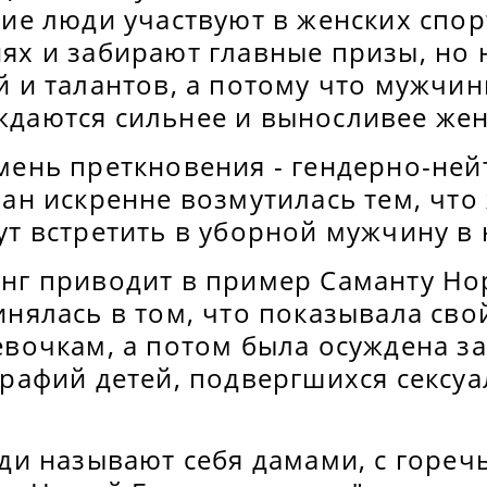
кие люди участвуют в женских спо
ях и забирают главные призы, но н
й и талантов, а потому что мужчин
даются сильнее и выносливее же
мень преткновения - гендерно-не
оан искренне возмутилась тем, чт
ут встретить в уборной мужчину в 
нг приводит в пример Саманту Но
инялась в том, что показывала сво
евочкам, а потом была осуждена з
графий детей, подвергшихся сексу
юди называют себя дамами, с гореч