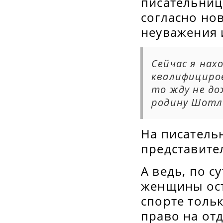
писательница
согласно нов
неуважения 
Сейчас я нах
квалифициров
то жду не до
родину Шотл
На писатель
представите
А ведь, по с
женщины ост
спорте тольк
право на от