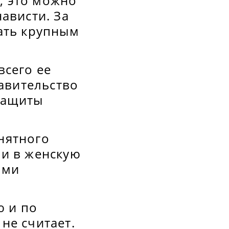
", это можно
ависти. За
ать крупным
всего ее
равительство
защиты
нятного
ли в женскую
ыми
ю и по
не считает.