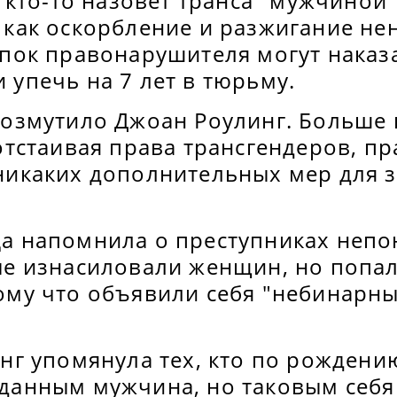
и кто-то назовет транса "мужчиной
 как оскорбление и разжигание нен
упок правонарушителя могут наказ
 упечь на 7 лет в тюрьму.
возмутило Джоан Роулинг. Больше 
отстаивая права трансгендеров, п
никаких дополнительных мер для 
а напомнила о преступниках непо
ые изнасиловали женщин, но попа
ому что объявили себя "небинарн
нг упомянула тех, кто по рождени
данным мужчина, но таковым себя 