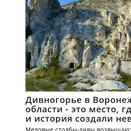
Дивногорье в Вороне
области - это место, 
и история создали не
синтез
Меловые столбы-дивы возвышают