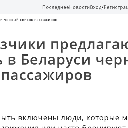
Последнее
Новости
Вход
/
Регистра
си черный список пассажиров
зчики предлага
ь в Беларуси че
 пассажиров
 быть включены люди, которые 
 движения или часто бронируют 