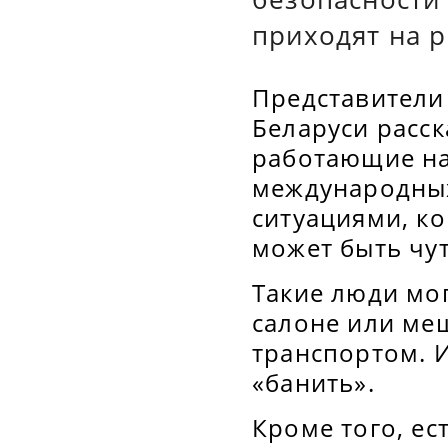
приходят на р
Представители
Беларуси расск
работающие на
международных
ситуациями, ко
может быть чут
Такие люди мог
салоне или ме
транспортом. 
«банить».
Кроме того, ес