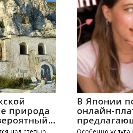
жской
В Японии п
где природа
онлайн-пла
вероятный
предлагаю
напрокат
ся над степью
Особенно услуга 