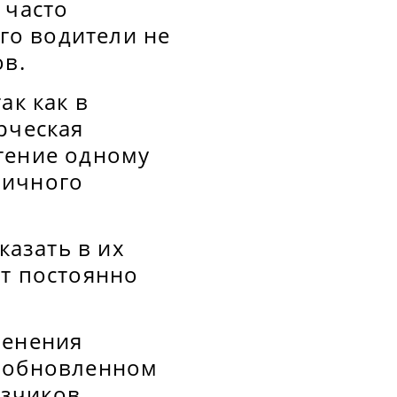
 часто
ого водители не
ов.
ак как в
рческая
тение одному
личного
казать в их
от постоянно
менения
в обновленном
озчиков