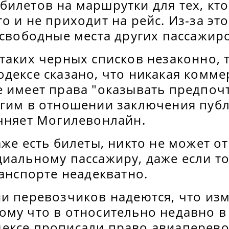
илетов на маршрутки для тех, кто
о и не приходит на рейс. Из-за эт
 свободные места других пассажир
таких черных списков незаконно, т
дексе сказано, что никакая комме
е имеет права "оказывать предпоч
угим в отношении заключения пуб
очняет Могилевонлайн.
аже есть билеты, никто не может от
циальному пассажиру, даже если т
ранспорте неадекватно.
ии перевозчиков надеются, что из
ому что в относительно недавно 
ексе прописали право авиаперев