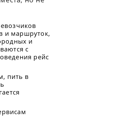
ревозчиков
в и маршруток,
ородных и
ваются с
поведения рейс
м, пить в
ть
гается
сервисам