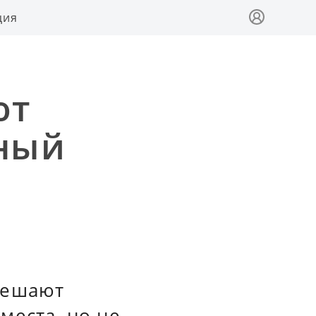
ция
ют
рный
мешают
места, но не