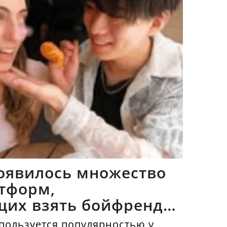
оявилось множество
тформ,
щих взять бойфрендов
пользуется популярностью у