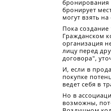
бронирования б
бронирует мест
могут взять на
Пока создание 
Гражданском ко
организация н
лицу перед др
договора", ут
И, если в прод
покупке потен
ведет себя в т
Но в ассоциац
возможны, пот
Воздушном код