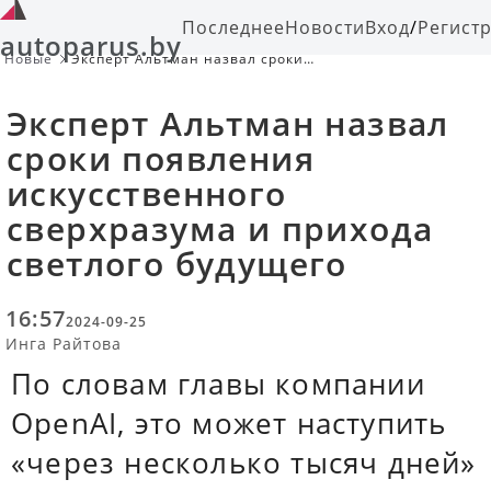
Последнее
Новости
Вход
/
Регист
autoparus.by
Новые
Эксперт Альтман назвал сроки
появления искусственного
сверхразума и прихода светлого
Эксперт Альтман назвал
будущего
сроки появления
искусственного
сверхразума и прихода
светлого будущего
16:57
2024-09-25
Инга Райтова
По словам главы компании
OpenAI, это может наступить
«через несколько тысяч дней»