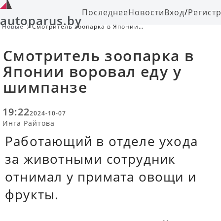
Последнее
Новости
Вход
/
Регист
autoparus.by
Новые
Смотритель зоопарка в Японии
воровал еду у шимпанзе
Смотритель зоопарка в
Японии воровал еду у
шимпанзе
19:22
2024-10-07
Инга Райтова
Работающий в отделе ухода
за животными сотрудник
отнимал у примата овощи и
фрукты.