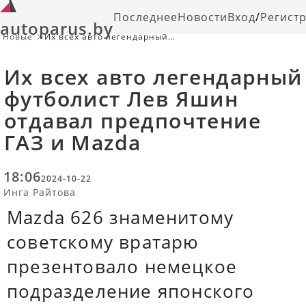
Последнее
Новости
Вход
/
Регист
autoparus.by
Новые
Их всех авто легендарный
футболист Лев Яшин отдавал
предпочтение ГАЗ и Mazda
Их всех авто легендарный
футболист Лев Яшин
отдавал предпочтение
ГАЗ и Mazda
18:06
2024-10-22
Инга Райтова
Mazda 626 знаменитому
советскому вратарю
презентовало немецкое
подразделение японского