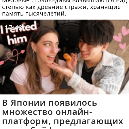
Меловые столбы-дивы возвышаются над
степью как древние стражи, хранящие
память тысячелетий.
17:43
В Японии появилось
множество онлайн-
платформ, предлагающих