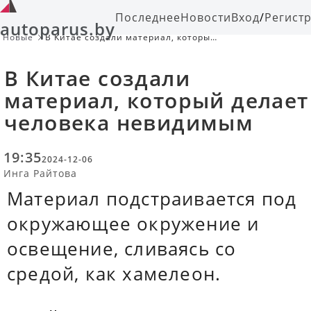
Последнее
Новости
Вход
/
Регист
autoparus.by
Новые
В Китае создали материал, который
делает человека невидимым
В Китае создали
материал, который делает
человека невидимым
19:35
2024-12-06
Инга Райтова
Материал подстраивается под
окружающее окружение и
освещение, сливаясь со
средой, как хамелеон.