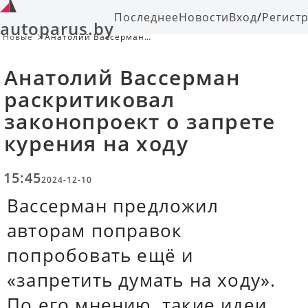
Последнее
Новости
Вход
/
Регист
autoparus.by
Новые
Анатолий Вассерман
раскритиковал законопроект о
запрете курения на ходу
Анатолий Вассерман
раскритиковал
законопроект о запрете
курения на ходу
15:45
2024-12-10
Вассерман предложил
авторам поправок
попробовать ещё и
«запретить думать на ходу».
По его мнению, такие идеи