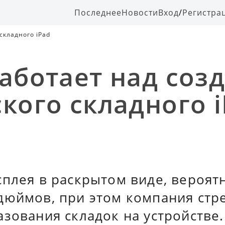
Последнее
Новости
Вход
/
Регистра
складного iPad
работает над соз
ского складного 
плея в раскрытом виде, вероятн
дюймов, при этом компания стр
зования складок на устройстве.