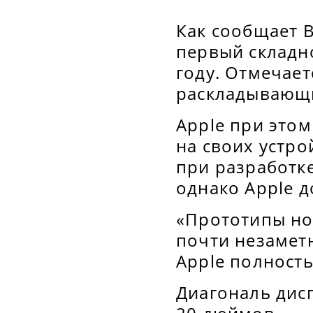
Как сообщает 
первый складн
году. Отмечает
раскладывающи
Apple при этом
на своих устро
при разработке
однако Apple д
«Прототипы но
почти незаметн
Apple полность
Диагональ дис