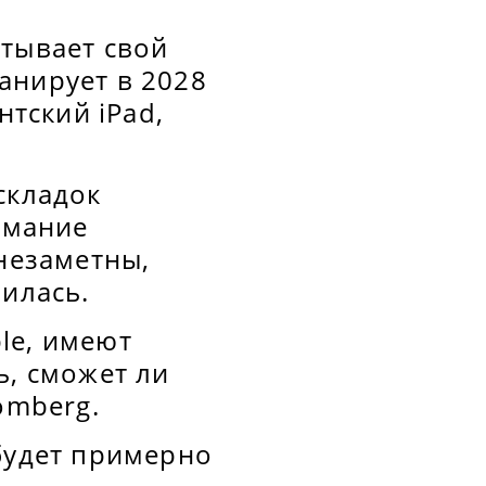
атывает свой
анирует в 2028
нтский iPad,
складок
имание
 незаметны,
вилась.
le, имеют
ь, сможет ли
omberg.
 будет примерно