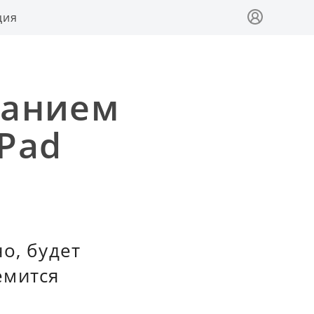
ция
данием
iPad
о, будет
емится