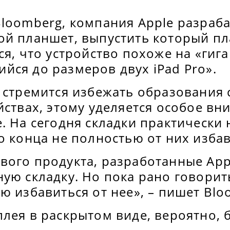
Bloomberg, компания Apple разраб
ой планшет, выпустить который пл
ся, что устройство похоже на «гига
йся до размеров двух iPad Pro».
 стремится избежать образования 
йствах, этому уделяется особое вн
. На сегодня складки практически
о конца не полностью от них изба
вого продукта, разработанные App
ую складку. Но пока рано говорит
ю избавиться от нее», – пишет Blo
плея в раскрытом виде, вероятно,