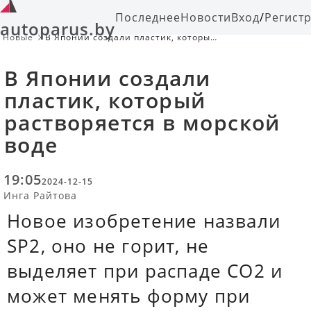
Последнее
Новости
Вход
/
Регист
autoparus.by
Новые
В Японии создали пластик, который
растворяется в морской воде
В Японии создали
пластик, который
растворяется в морской
воде
19:05
2024-12-15
Инга Райтова
Новое изобретение назвали
SP2, оно не горит, не
выделяет при распаде СО2 и
может менять форму при