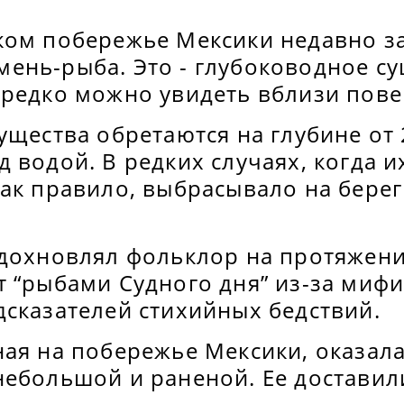
ком побережье Мексики недавно з
ень-рыба. Это - глубоководное су
 редко можно увидеть вблизи пове
ущества обретаются на глубине от 
 водой. В редких случаях, когда и
как правило, выбрасывало на бере
вдохновлял фольклор на протяжени
т “рыбами Судного дня” из-за миф
дсказателей стихийных бедствий.
ная на побережье Мексики, оказал
небольшой и раненой. Ее доставил