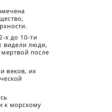
амечена
щество,
рхности.
2-х до 10-ти
х видели люди,
г мертвой после
и веков, их
ической
ась
и к морскому