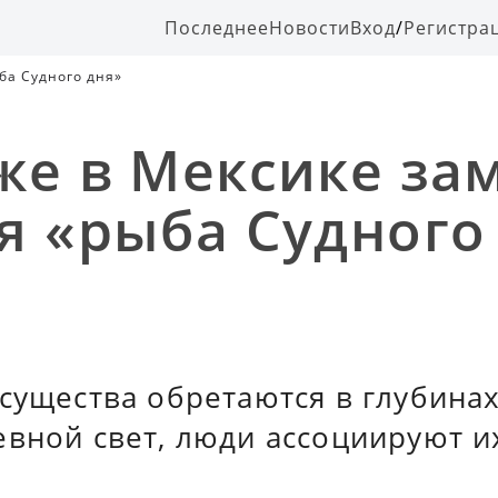
Последнее
Новости
Вход
/
Регистра
ба Судного дня»
же в Мексике за
я «рыба Судного
существа обретаются в глубинах
вной свет, люди ассоциируют и