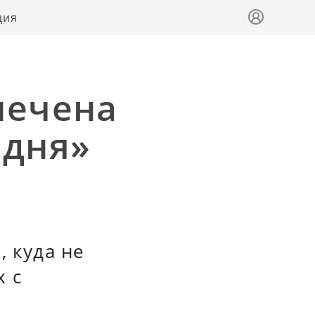
ция
мечена
 дня»
, куда не
х с