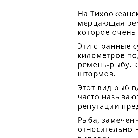
На Тихоокеанс
мерцающая рем
которое очень
Эти странные с
километров под
ремень-рыбу, 
штормов.
Этот вид рыб 
часто называю
репутации пре
Рыба, замечен
относительно 