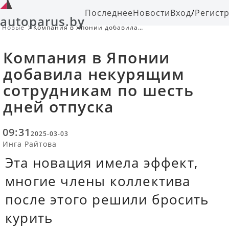
Последнее
Новости
Вход
/
Регист
autoparus.by
Новые
Компания в Японии добавила
некурящим сотрудникам по шесть
дней отпуска
Компания в Японии
добавила некурящим
сотрудникам по шесть
дней отпуска
09:31
2025-03-03
Инга Райтова
Эта новация имела эффект,
многие члены коллектива
после этого решили бросить
курить