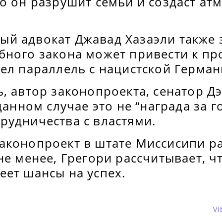
о он разрушит семьи и создаст ат
й адвокат Джавад Хазаэли также з
бного закона может привести к п
ел параллель с нацистской Герман
, автор законопроекта, сенатор Д
данном случае это не “награда за го
рудничества с властями.
аконопроект в штате Миссисипи р
не менее, Грегори рассчитывает, ч
еет шансы на успех.
Vi