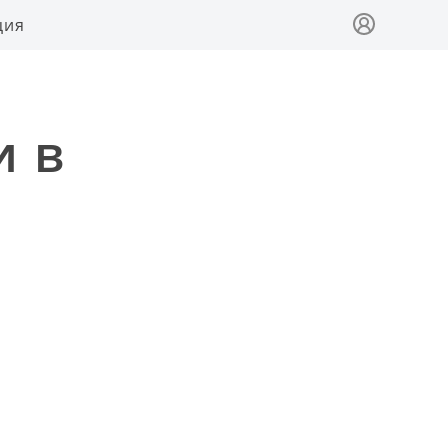
ция
и в