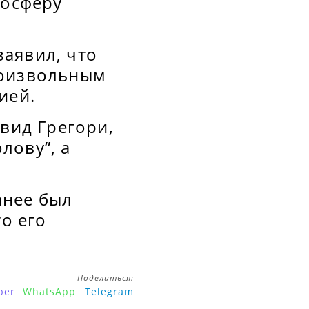
мосферу
аявил, что
роизвольным
ией.
эвид Грегори,
лову”, а
анее был
то его
Поделиться:
ber
WhatsApp
Telegram