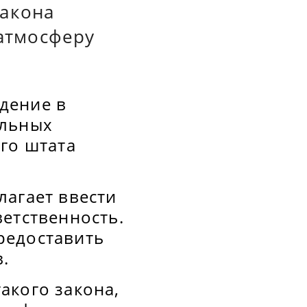
закона
 атмосферу
дение в
альных
го штата
длагает ввести
етственность.
редоставить
.
акого закона,