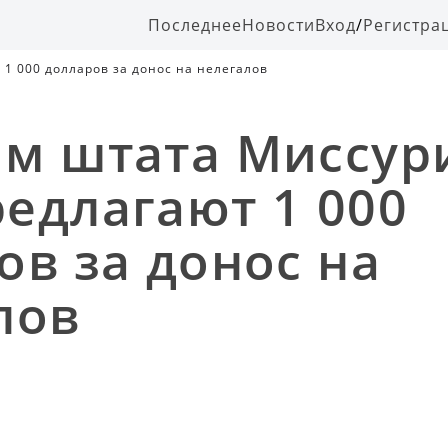
Последнее
Новости
Вход
/
Регистра
1 000 долларов за донос на нелегалов
м штата Миссур
едлагают 1 000
ов за донос на
лов