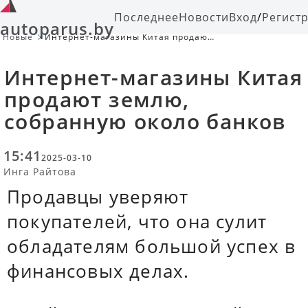
Последнее
Новости
Вход
/
Регист
autoparus.by
Новые
Интернет-магазины Китая продают
землю, собранную около банков
Интернет-магазины Китая
продают землю,
собранную около банков
15:41
2025-03-10
Инга Райтова
Продавцы уверяют
покупателей, что она сулит
обладателям большой успех в
финансовых делах.