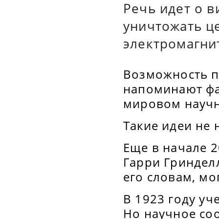
Речь идет о 
уничтожать це
электромагни
Возможность п
напоминают фа
мировом научн
Такие идеи не 
Еще в начале 2
Гарри Гринделл
его словам, мо
В 1923 году уч
Но научное со