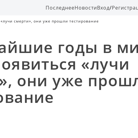
Последнее
Новости
Вход
/
Регистра
 «лучи смерти», они уже прошли тестирование
айшие годы в м
появиться «лучи
», они уже прош
ование