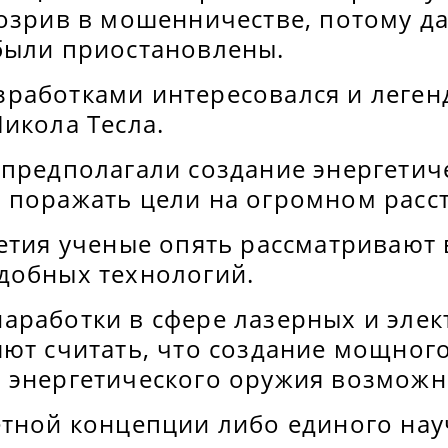
дозрив в мошенничестве, потому 
были приостановлены.
работками интересовался и леге
икола Тесла.
предполагали создание энергетиче
 поражать цели на огромном расс
летия ученые опять рассматривают
добных технологий.
аработки в сфере лазерных и эле
яют считать, что создание мощног
 энергетического оружия возможн
етной концепции либо единого на