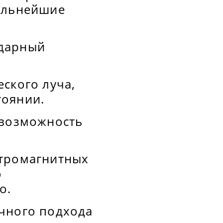
дальнейшие
ндарный
ского луча,
тоянии.
 возможность
ктромагнитных
о
о.
учного подхода