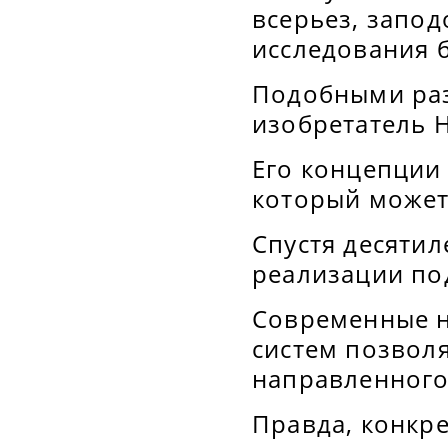
всерьез, запо
исследования 
Подобными раз
изобретатель Н
Его концепции 
который может
Спустя десяти
реализации по
Современные н
систем позвол
направленного
Правда, конкр