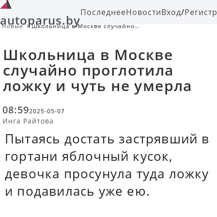
Последнее
Новости
Вход
/
Регист
autoparus.by
Новые
Школьница в Москве случайно
проглотила ложку и чуть не умерла
Школьница в Москве
случайно проглотила
ложку и чуть не умерла
08:59
2025-05-07
Инга Райтова
Пытаясь достать застрявший в
гортани яблочный кусок,
девочка просунула туда ложку
и подавилась уже ею.