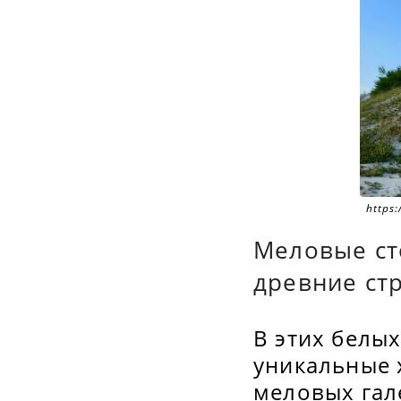
https:
zen_d
Меловые ст
древние ст
В этих белы
уникальные 
меловых гал