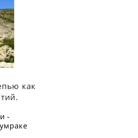
22ce/scale_1200
епью как
тий.
и -
лумраке