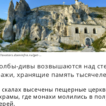
//avatars.dzeninfra.ru/get-
oc/271828/pub_689606c35b5a6378a8da78a7_689607303ceb146e097d
олбы-дивы возвышаются над ст
ражи, хранящие память тысячеле
х скалах высечены пещерные церкв
храмы, где монахи молились в по
ерей.