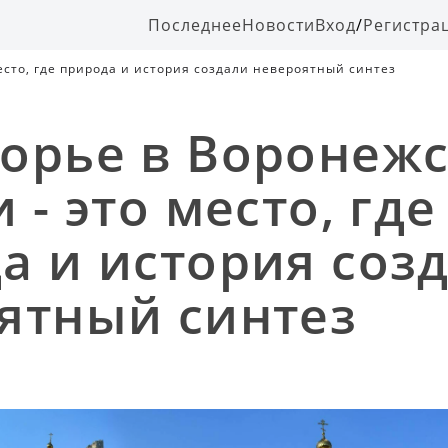
Последнее
Новости
Вход
/
Регистра
есто, где природа и история создали невероятный синтез
орье в Воронеж
 - это место, где
а и история соз
ятный синтез