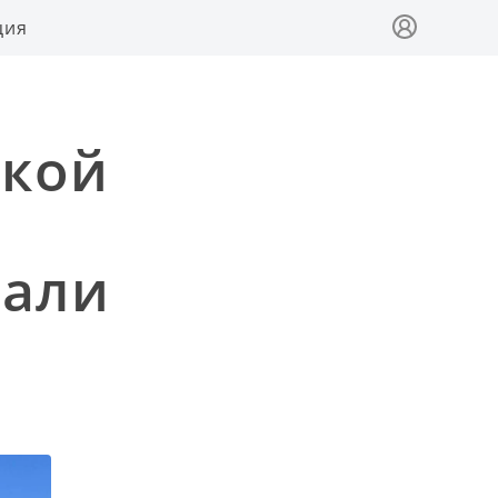
ция
ской
дали