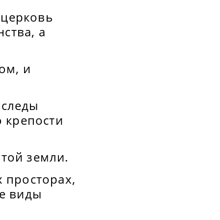
 церковь
ства, а
ом, и
 следы
о крепости
той земли.
х просторах,
ие виды