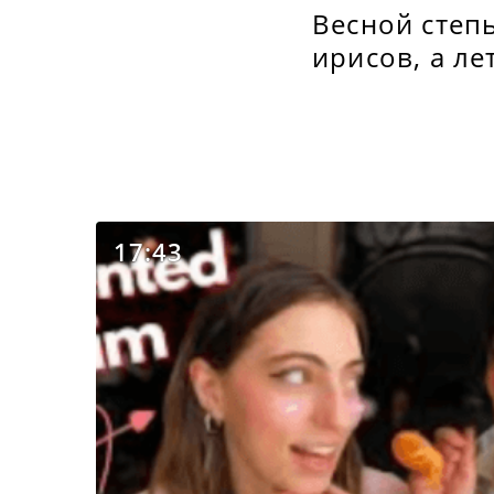
Весной степ
ирисов, а ле
17:43