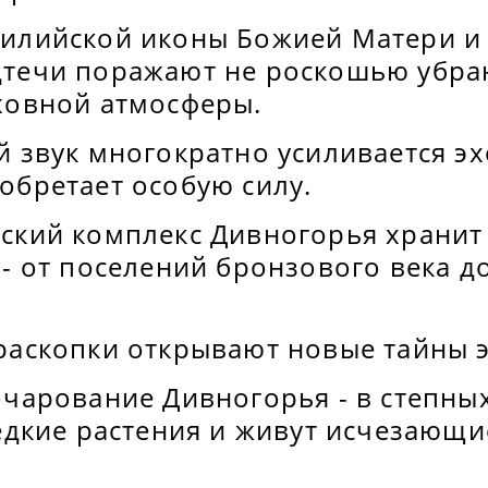
илийской иконы Божией Матери и
течи поражают не роскошью убран
ховной атмосферы.
й звук многократно усиливается эх
обретает особую силу.
ский комплекс Дивногорья хранит
- от поселений бронзового века д
раскопки открывают новые тайны э
очарование Дивногорья - в степны
редкие растения и живут исчезающ