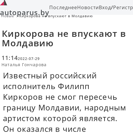
Последнее
Новости
Вход
/
Регист
autoparus.by
Новые
Киркорова не впускают в Молдавию
Киркорова не впускают в
Молдавию
11:14
2022-07-29
Наталья Гончарова
Известный российский
исполнитель Филипп
Киркоров не смог пересечь
границу Молдавии, народным
артистом которой является.
Он оказался в числе