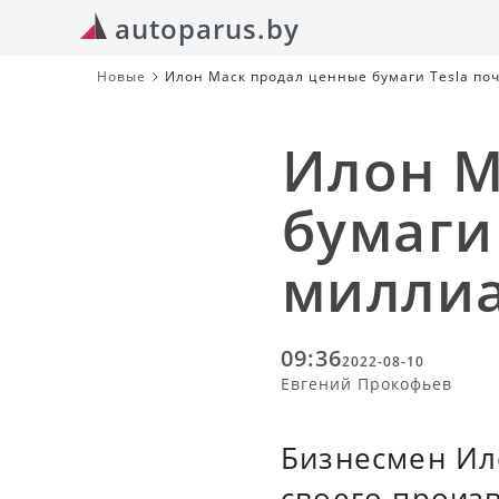
autoparus.by
Новые
Илон Маск продал ценные бумаги Tesla по
Илон М
бумаги
миллиа
09:36
2022-08-10
Евгений Прокофьев
Бизнесмен Ил
своего произ