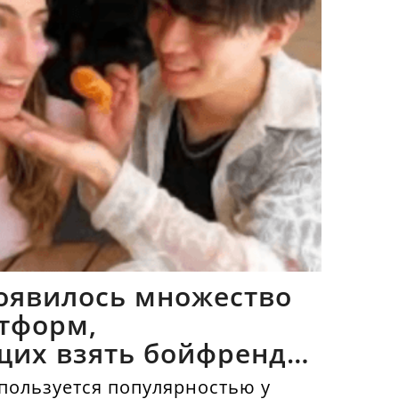
оявилось множество
тформ,
щих взять бойфрендов
пользуется популярностью у