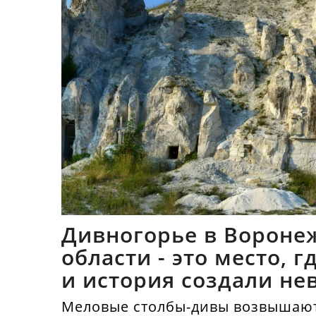
Дивногорье в Вороне
области - это место, 
и история создали не
синтез
Меловые столбы-дивы возвышают