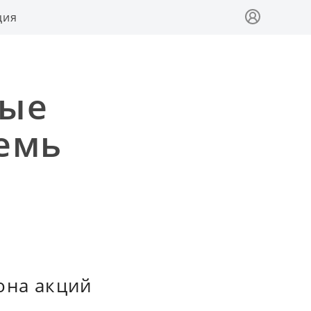
ция
ные
семь
она акций