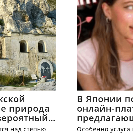
жской
В Японии п
где природа
онлайн-пла
вероятный
предлагаю
напрокат
ся над степью
Особенно услуга 