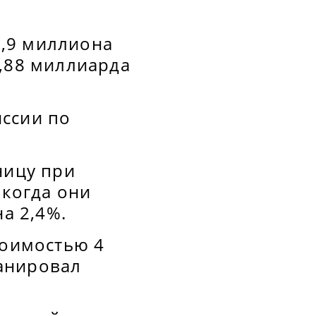
,9 миллиона
6,88 миллиарда
иссии по
ницу при
 когда они
на 2,4%.
тоимостью 4
анировал