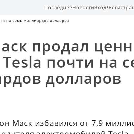
Последнее
Новости
Вход
/
Регистра
чти на семь миллиардов долларов
аск продал цен
 Tesla почти на 
рдов долларов
он Маск избавился от 7,9 милли
водителя электромобилей Tesla.