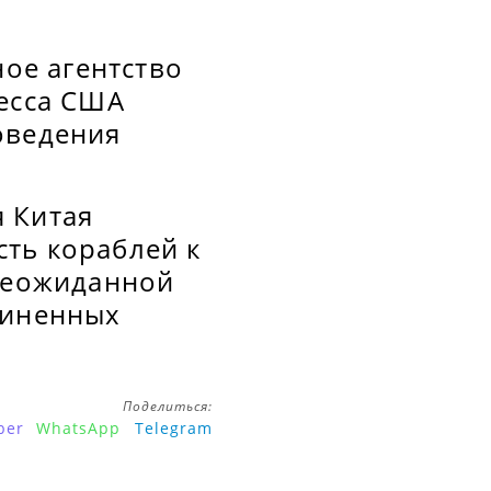
ное агентство
ресса США
оведения
 Китая
ть кораблей к
 неожиданной
диненных
Поделиться:
ber
WhatsApp
Telegram