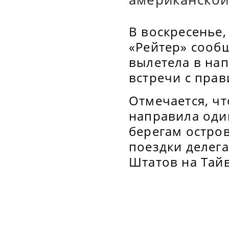
В воскресенье,
«Рейтер» сооб
вылетела в на
встречи с прав
Отмечается, ч
направила оди
берегам остро
поездки делег
Штатов на Тай