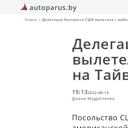
autoparus.by
Новые
Делегация Конгресса США вылетела с рабо
Делега
вылете
на Тай
15:13
2022-08-14
Диана Мудреченко
Посольство С
американской