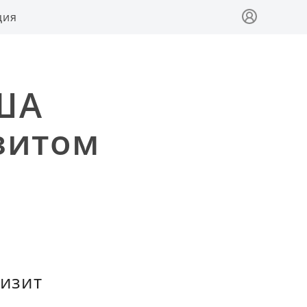
ция
США
зитом
изит