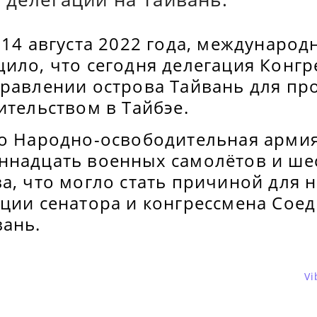
 14 августа 2022 года, международ
щило, что сегодня делегация Конг
правлении острова Тайвань для пр
ительством в Тайбэе.
то Народно-освободительная армия
ннадцать военных самолётов и шес
ва, что могло стать причиной для
ации сенатора и конгрессмена Сое
вань.
Vi