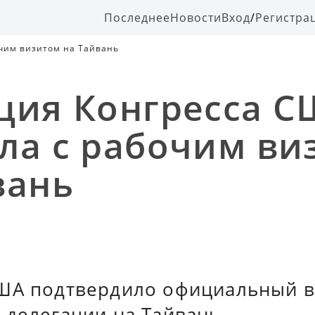
Последнее
Новости
Вход
/
Регистра
чим визитом на Тайвань
ция Конгресса 
ла с рабочим ви
вань
ША подтвердило официальный в
 делегации на Тайвань.