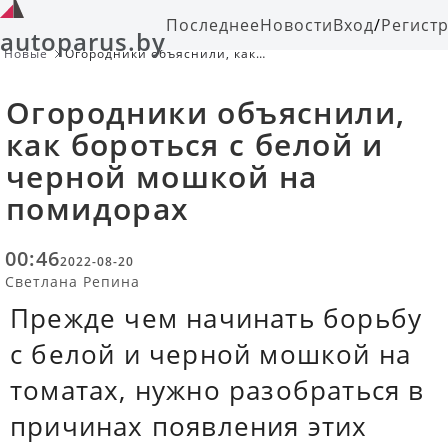
Последнее
Новости
Вход
/
Регист
autoparus.by
Новые
Огородники объяснили, как
бороться с белой и черной мошкой
на помидорах
Огородники объяснили,
как бороться с белой и
черной мошкой на
помидорах
00:46
2022-08-20
Светлана Репина
Прежде чем начинать борьбу
с белой и черной мошкой на
томатах, нужно разобраться в
причинах появления этих