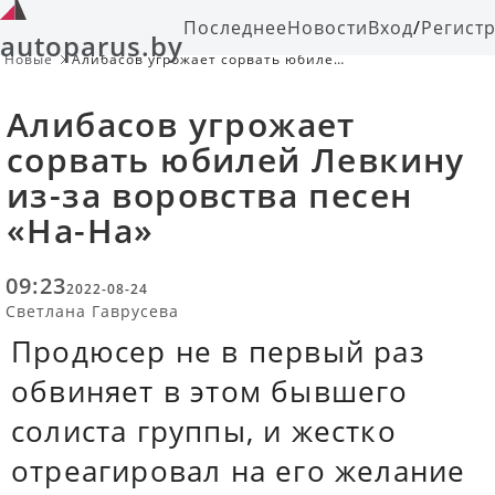
Последнее
Новости
Вход
/
Регист
autoparus.by
Новые
Алибасов угрожает сорвать юбилей
Левкину из-за воровства песен «На-
На»
Алибасов угрожает
сорвать юбилей Левкину
из-за воровства песен
«На-На»
09:23
2022-08-24
Светлана Гаврусева
Продюсер не в первый раз
обвиняет в этом бывшего
солиста группы, и жестко
отреагировал на его желание