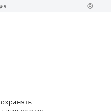
ция
сохранять
льную осанку.