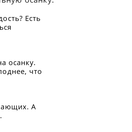
дость? Есть
ься
а осанку.
лоднее, что
жающих. А
.