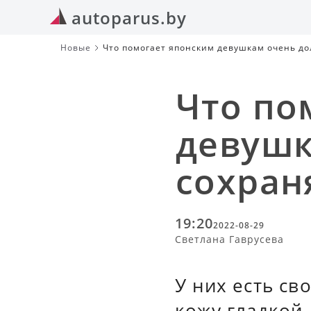
autoparus.by
Новые
Что помогает японским девушкам очень до
Что по
девушк
сохран
19:20
2022-08-29
Светлана Гаврусева
У них есть св
кожу гладкой,