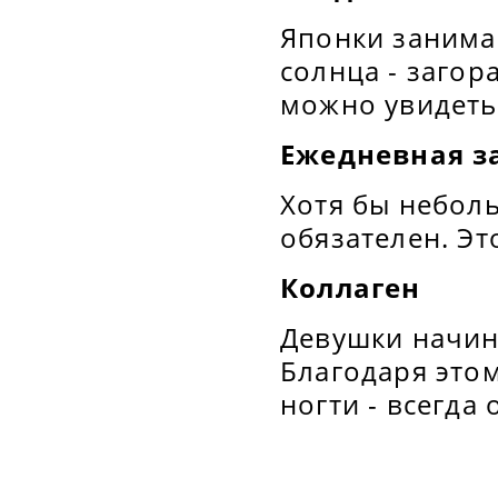
Японки занимаю
солнца - заго
можно увидеть 
Ежедневная з
Хотя бы небол
обязателен. Эт
Коллаген
Девушки начина
Благодаря этом
ногти - всегда