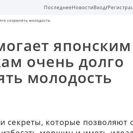
Последнее
Новости
Вход
/
Регистра
лго сохранять молодость
могает японским
ам очень долго
ять молодость
ои секреты, которые позволяют 
 избегать морщин и иметь идеа