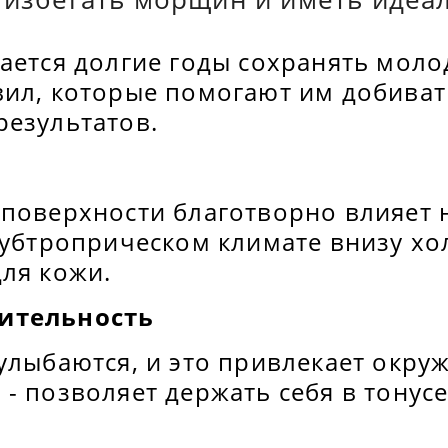
ается долгие годы сохранять моло
вил, которые помогают им добиват
результатов.
поверхности благотворно влияет н
субтроприческом климате внизу хо
ля кожи.
ительность
улыбаются, и это привлекает окру
- позволяет держать себя в тонусе
й