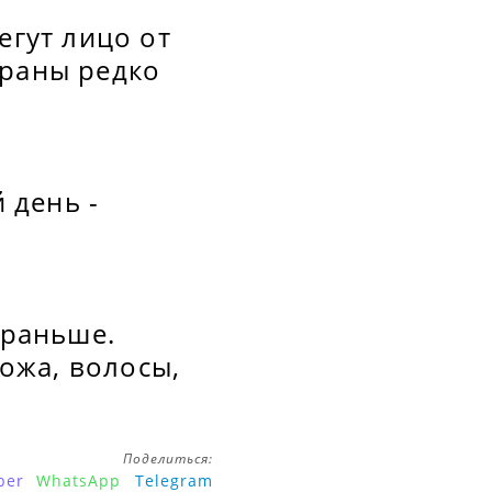
егут лицо от
траны редко
 день -
 раньше.
кожа, волосы,
Поделиться:
ber
WhatsApp
Telegram