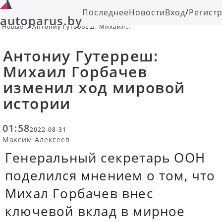
Последнее
Новости
Вход
/
Регист
autoparus.by
Новые
Антониу Гутерреш: Михаил
Горбачев изменил ход мировой
истории
Антониу Гутерреш:
Михаил Горбачев
изменил ход мировой
истории
01:58
2022-08-31
Максим Алексеев
Генеральный секретарь ООН
поделился мнением о том, что
Михал Горбачев внес
ключевой вклад в мирное